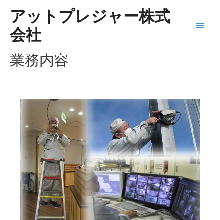
内
アットプレジャー株式
容
を
会社
Main
ス
キ
Men
業務内容
ッ
プ