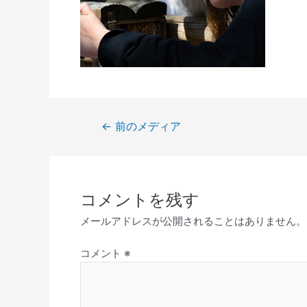
投
←
前のメディア
稿
ナ
ビ
ゲ
コメントを残す
ー
メールアドレスが公開されることはありません。
シ
ョ
コメント
※
ン