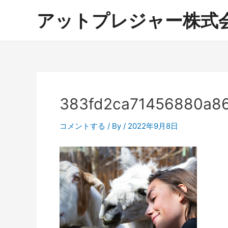
内
アットプレジャー株式
容
を
ス
キ
ッ
プ
383fd2ca71456880a86
コメントする
/ By
/
2022年9月8日