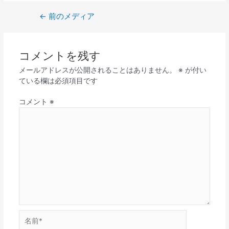
投
←
前のメディア
稿
ナ
ビ
コメントを残す
ゲ
ー
メールアドレスが公開されることはありません。
※
が付い
シ
ている欄は必須項目です
ョ
ン
コメント
※
名
前