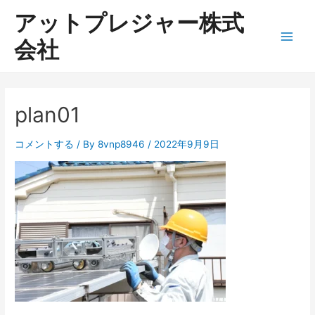
内
アットプレジャー株式
容
を
会社
Main
ス
キ
Men
ッ
プ
plan01
コメントする
/ By
8vnp8946
/
2022年9月9日